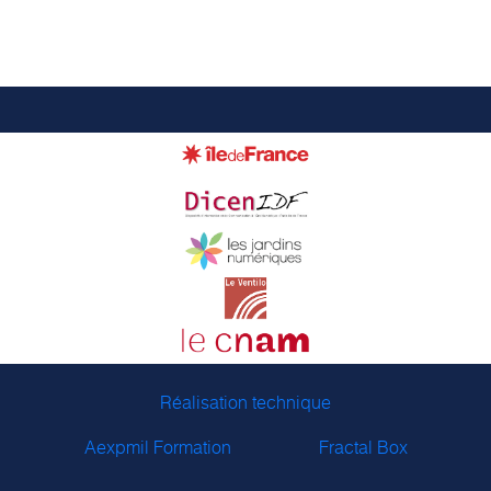
Réalisation technique
Aexpmil Formation
Fractal Box