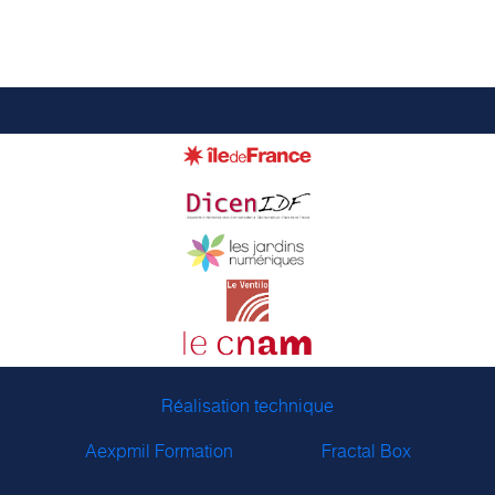
Réalisation technique
Aexpmil Formation
Fractal Box