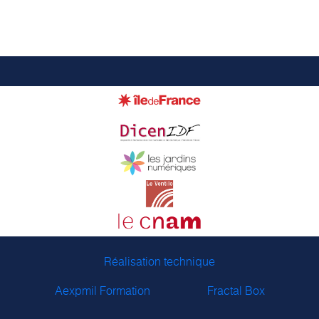
Réalisation technique
Aexpmil Formation
Fractal Box